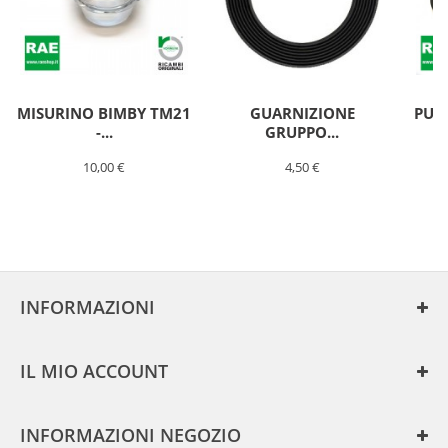
MISURINO BIMBY TM21
GUARNIZIONE
PUN
-...
GRUPPO...
10,00 €
4,50 €
GUARNIZIONE
COPERCHIO
BIMBY
TM21
https://www.raeshop.it/630-
INFORMAZIONI
large/guarnizione-
coperchio-
bimby-
IL MIO ACCOUNT
tm21.jpg
bimby-
tm-
INFORMAZIONI NEGOZIO
21