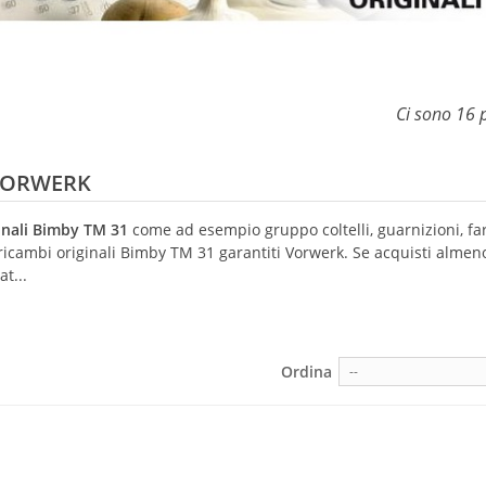
Ci sono 16 p
 VORWERK
ginali Bimby TM 31
come ad esempio gruppo coltelli, guarnizioni, far
e ricambi originali Bimby TM 31 garantiti Vorwerk. Se acquisti almen
t...
Ordina
--