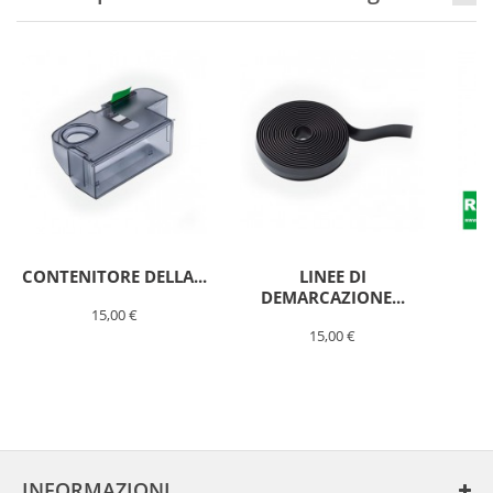
CONTENITORE DELLA...
LINEE DI
B
DEMARCAZIONE...
15,00 €
15,00 €
SPAZZOLA
LATERALE
ROBOT
FOLLETTO
VR200-
INFORMAZIONI