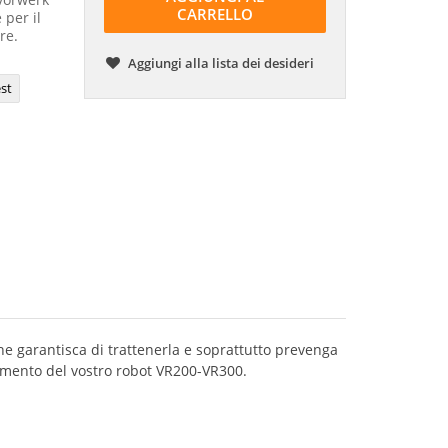
CARRELLO
 per il
re.
Aggiungi alla lista dei desideri
st
he garantisca di trattenerla e soprattutto prevenga
onamento del vostro robot VR200-VR300.