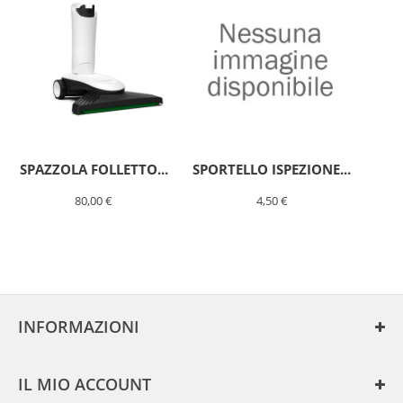
SPAZZOLA FOLLETTO...
SPORTELLO ISPEZIONE...
80,00 €
4,50 €
PIASTRA
SETOLE
ORIGINALE
PER
FOLLETTO
INFORMAZIONI
HD7
https://www.raeshop.it/793-
large/piastra-
IL MIO ACCOUNT
setole-