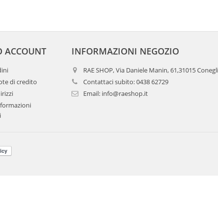
O ACCOUNT
INFORMAZIONI NEGOZIO
dini
RAE SHOP, Via Daniele Manin, 61,31015 Conegl
te di credito
Contattaci subito:
0438 62729
irizzi
Email:
info@raeshop.it
nformazioni
i