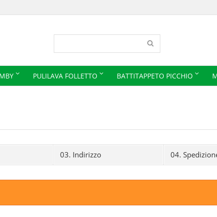
IMBY
PULILAVA FOLLETTO
BATTITAPPETO PICCHIO
M
03.
Indirizzo
04.
Spedizion