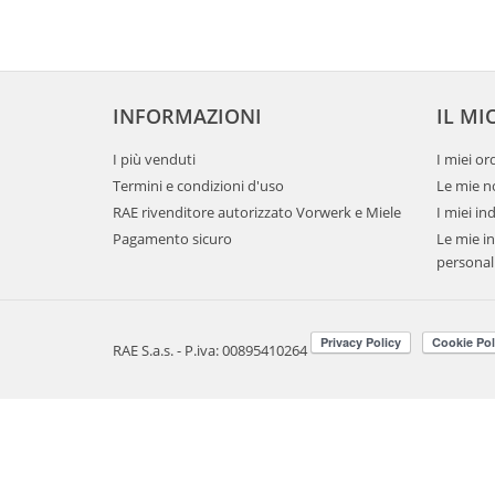
INFORMAZIONI
IL MI
I più venduti
I miei or
Termini e condizioni d'uso
Le mie no
RAE rivenditore autorizzato Vorwerk e Miele
I miei ind
Pagamento sicuro
Le mie i
personal
RAE S.a.s. - P.iva: 00895410264