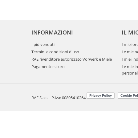
INFORMAZIONI
IL MI
I più venduti
I miei or
Termini e condizioni d'uso
Le mie no
RAE rivenditore autorizzato Vorwerk e Miele
I miei ind
Pagamento sicuro
Le mie i
personal
RAE S.a.s. - P.iva: 00895410264