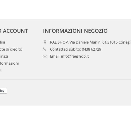
O ACCOUNT
INFORMAZIONI NEGOZIO
dini
RAE SHOP, Via Daniele Manin, 61,31015 Conegl
te di credito
Contattaci subito:
0438 62729
irizzi
Email:
info@raeshop.it
nformazioni
i