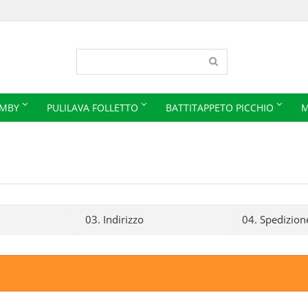
IMBY
PULILAVA FOLLETTO
BATTITAPPETO PICCHIO
M
03.
Indirizzo
04.
Spedizion