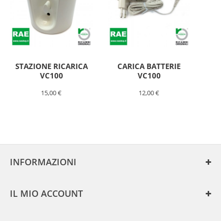
STAZIONE RICARICA
CARICA BATTERIE
VC100
VC100
15,00 €
12,00 €
UNITA'
FILTRO
ASPIRABRICIOLE
FOLLETTO
VC100
INFORMAZIONI
https://www.raeshop.it/622-
large/unita-
filtro-
IL MIO ACCOUNT
vc100.jpg
ricambi-
aspirabriciole-