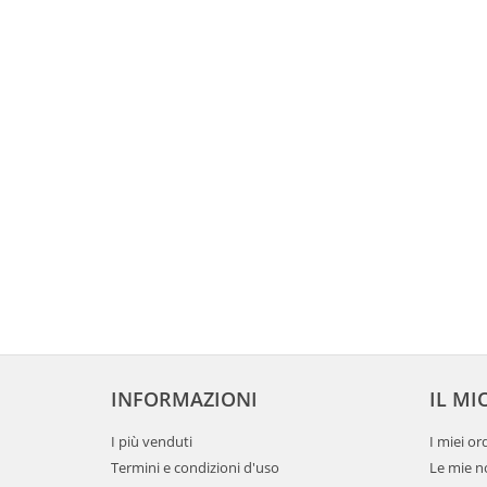
INFORMAZIONI
IL MI
I più venduti
I miei or
Termini e condizioni d'uso
Le mie no