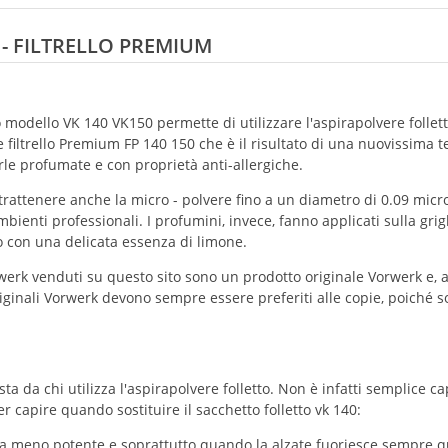
- FILTRELLO PREMIUM
o modello VK 140 VK150 permette di utilizzare l'aspirapolvere follet
filtrello Premium FP 140 150 che è il risultato di una nuovissima tec
rle profumate e con proprietà anti-allergiche.
trattenere anche la micro - polvere fino a un diametro di 0.09 micr
mbienti professionali. I profumini, invece, fanno applicati sulla grigl
to con una delicata essenza di limone.
rwerk venduti su questo sito sono un prodotto originale Vorwerk e, a
riginali Vorwerk devono sempre essere preferiti alle copie, poiché s
a da chi utilizza l'aspirapolvere folletto. Non è infatti semplice 
r capire quando sostituire il sacchetto folletto vk 140:
ta meno potente e soprattutto quando la alzate fuoriesce sempre qua