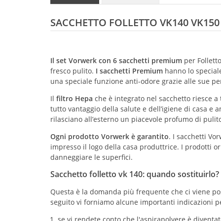
SACCHETTO FOLLETTO VK140 VK150 
Il set Vorwerk con 6 sacchetti premium
per Follett
fresco pulito.
I sacchetti Premium
hanno lo speciale 
una speciale funzione anti-odore grazie alle sue pe
Il
filtro Hepa
che è integrato nel sacchetto riesce a 
tutto vantaggio della salute e dell’igiene di casa e a
rilasciano all’esterno un piacevole profumo di puli
Ogni prodotto Vorwerk è garantito
. I sacchetti Vo
impresso il logo della casa produttrice. I prodotti o
danneggiare le superfici.
Sacchetto folletto vk 140: quando sostituirlo?
Questa è la domanda più frequente che ci viene post
seguito vi forniamo alcune importanti indicazioni pe
se vi rendete conto che l'aspirapolvere è diventa