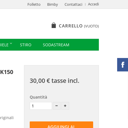
Accedi
Folletto
Bimby
Contattaci
CARRELLO
(VUOTO)
IELE
STIRO
SODASTREAM
VK150
30,00 €
tasse incl.
Quantità
riginali
AGGIUNGI AL