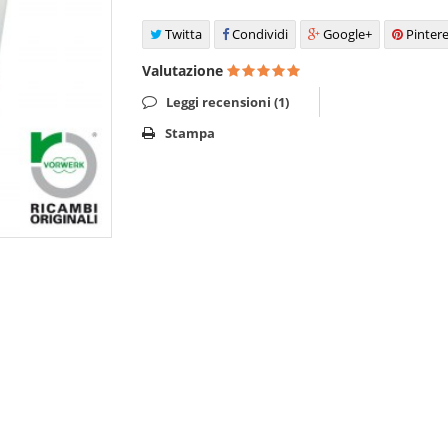
Twitta
Condividi
Google+
Pintere
Valutazione
Leggi recensioni (
1
)
Stampa