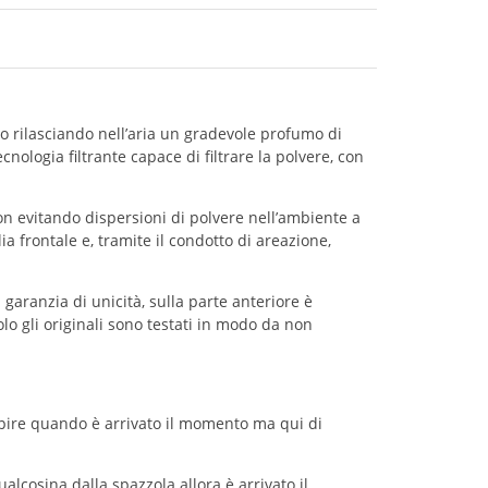
to rilasciando nell’aria un gradevole profumo di
nologia filtrante capace di filtrare la polvere, con
on evitando dispersioni di polvere nell’ambiente a
ia frontale e, tramite il condotto di areazione,
 garanzia di unicità, sulla parte anteriore è
olo gli originali sono testati in modo da non
capire quando è arrivato il momento ma qui di
lcosina dalla spazzola allora è arrivato il