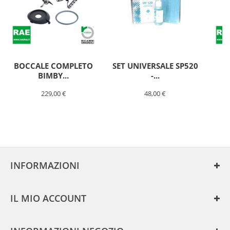
BOCCALE COMPLETO
SET UNIVERSALE SP520
F
BIMBY...
-...
229,00 €
48,00 €
PIASTRA
PER
PULILAVA
FOLLETTO
SP600
INFORMAZIONI
–
SP600
S
IL MIO ACCOUNT
https://www.raeshop.it/669-
large/piastra-
per-